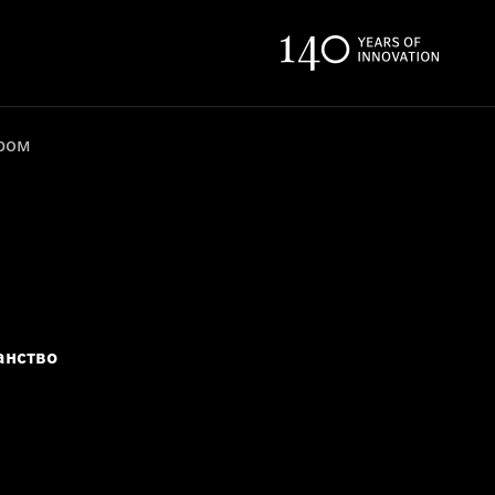
ером
анство