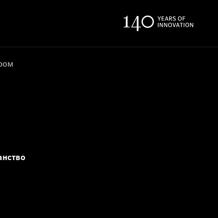
ером
анство