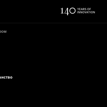
ером
анство