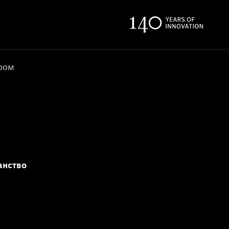
ером
анство