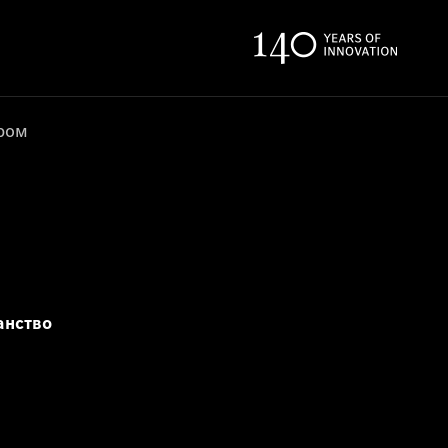
ером
анство