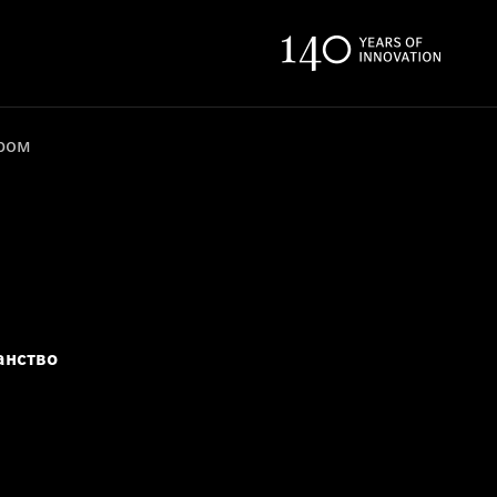
ером
анство