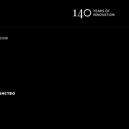
ером
анство